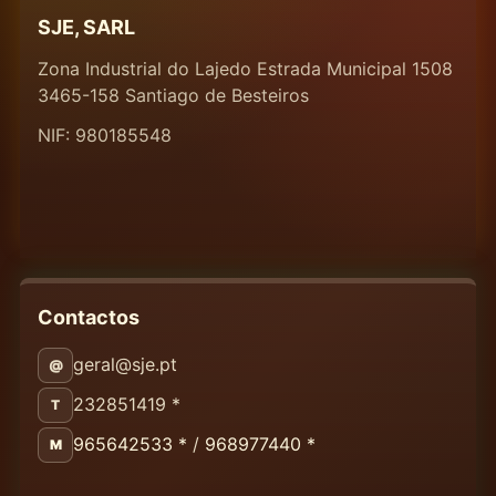
SJE, SARL
Zona Industrial do Lajedo Estrada Municipal 1508
3465-158 Santiago de Besteiros
NIF: 980185548
Contactos
geral@sje.pt
@
232851419 *
T
965642533 *
/
968977440 *
M