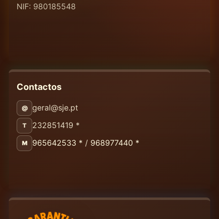
NIF: 980185548
Contactos
geral@sje.pt
@
232851419 *
T
965642533 *
/
968977440 *
M