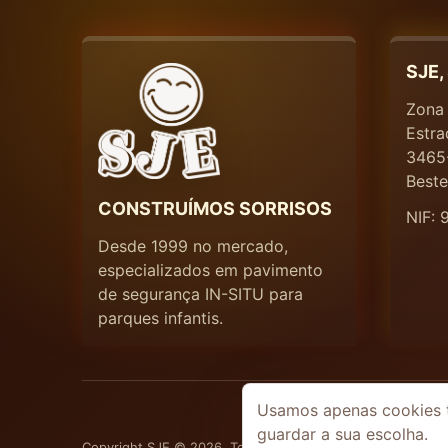
SJE,
Zona 
Estra
3465
Beste
CONSTRUÍMOS SORRISOS
NIF:
Desde 1999 no mercado,
especializados em pavimento
de segurança IN-SITU para
parques infantis.
Usamos apenas cookies té
guardar a sua escolha.
Copyright SJE © 2026. Todos os direitos reservados. * (C