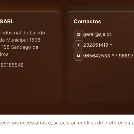
 SARL
Contactos
Industrial do Lajedo
geral@sje.pt
@
da Municipal 1508
232851419 *
T
-158 Santiago de
iros
965642533 *
/
96897
M
 980185548
cnicos necessários e, se aceitar, cookies de preferência 
RGPD
Cookies
Termos
NIS2
Acessibilidade
Livro de Reclamações
hamada para a rede fixa e móvel nacional)