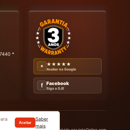
7440 *
★★★★★
★
Avaliar no Google
Facebook
f
Siga a SJE
para
Saber
Aceitar
mais
Desenvolvido por tetoOnline.com